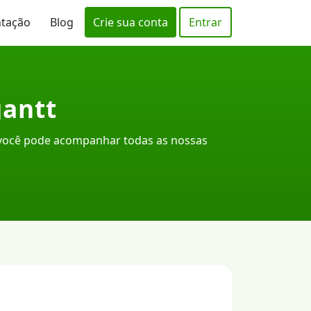
ntação
Blog
Crie sua conta
Entrar
gantt
 você pode acompanhar todas as nossas