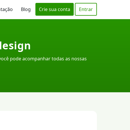
ntação
Blog
Crie sua conta
Entrar
design
 você pode acompanhar todas as nossas