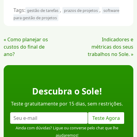
Tags:
,
,
gestão de tarefas
prazos de projetos
software
para gestão de projetos
Continue
« Como planejar os
Indicadores e
Lendo
custos do final de
métricas dos seus
ano?
trabalhos no Sole. »
Descubra o Sole!
Teste gratuitamente por 15 dias, sem restrições.
Teste Agora
Ainda com dúvidas? Ligue ou converse pelo chat que lhe
ajudaremos!