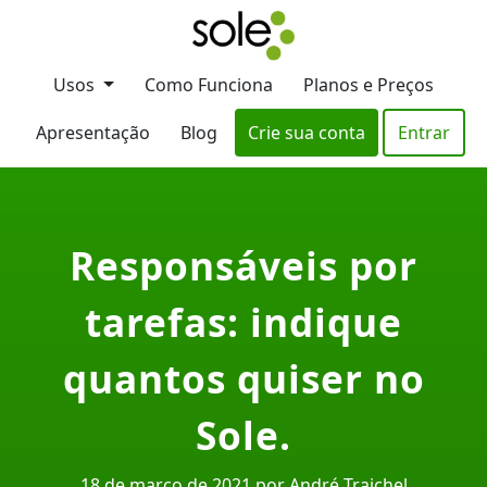
Usos
Como Funciona
Planos e Preços
Apresentação
Blog
Crie sua conta
Entrar
Responsáveis por
tarefas: indique
quantos quiser no
Sole.
18 de março de 2021 por André Traichel