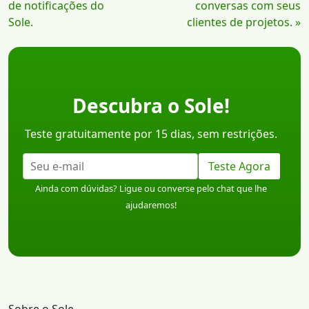
Lendo
de notificações do
conversas com seus
Sole.
clientes de projetos. »
Descubra o Sole!
Teste gratuitamente por 15 dias, sem restrições.
Teste Agora
Ainda com dúvidas? Ligue ou converse pelo chat que lhe
ajudaremos!
Sobre o Sole