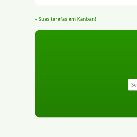
Continue
« Suas tarefas em Kanban!
Lendo