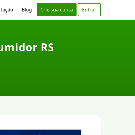
ntação
Blog
Crie sua conta
Entrar
sumidor RS